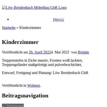
Zum
Inhalt
springen
Menü
Startseite
»
Kinderzimmer
Kinderzimmer
Veröffentlicht am
26. April 2022
4. Mai 2022
von
Brigitte
Treppenstufen in Eiche massiv, Fronten weiß lackiert,
Treppengeländer maßgefertigt und pulverbeschichtet,
Entwurf, Fertigung und Planung: Löw Breidenbach GbR
Veröffentlicht in
Wohnen
.
Beitragsnavigation
←
Trennwand